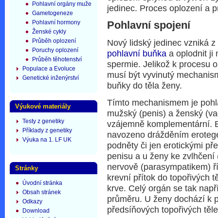
Pohlavní orgány muže
jedinec. Proces oplození a pr
Gametogeneze
Pohlavní hormony
Pohlavní spojení
Ženské cykly
Průběh oplození
Nový lidský jedinec vzniká z
Poruchy oplození
pohlavní buňka
a oplodnit j
Průběh těhotenství
spermie. Jelikož k procesu o
Populace a Evoluce
musí být vyvinutý mechanis
Genetické inženýrství
buňky do těla ženy.
Tímto mechanismem je pohla
Výukové materiály
mužský (penis) a ženský (vag
Testy z genetiky
vzájemně komplementární.
Příklady z genetiky
navozeno drážděním erotege
Výuka na 1. LF UK
podněty či jen erotickými p
penisu a u ženy ke zvlhčení (
nervově (parasympatikem) ř
Stránky
krevní přítok do topořivých 
Úvodní stránka
krve. Celý orgán se tak napří
Obsah stránek
průměru. U ženy dochází k
Odkazy
předsíňových topořivých těle
Download