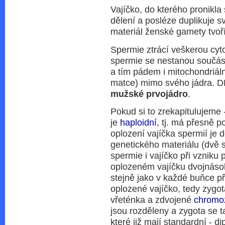
Vajíčko, do kterého pronikl
dělení a posléze duplikuje s
materiál ženské gamety tvoř
Spermie ztrácí veškerou cy
spermie se nestanou součást
a tím pádem i mitochondriá
matce) mimo svého jádra. DN
mužské prvojádro
.
Pokud si to zrekapitulujeme 
je
haploidní
, tj. má přesně p
oplození vajíčka spermií je
genetického materiálu (dvě 
spermie i vajíčko při vzniku
oplozeném vajíčku dvojnáso
stejně jako v každé buňce př
oplozené vajíčko, tedy zygot
vřeténka a zdvojené
chromo
jsou rozděleny a zygota se t
které již mají standardní - d