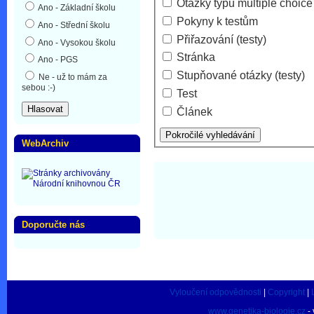
Otázky typu multiple choice 
Ano - Základní školu
Pokyny k testům
Ano - Střední školu
Přiřazování (testy)
Ano - Vysokou školu
Stránka
Ano - PGS
Stupňované otázky (testy)
Ne - už to mám za
sebou :-)
Test
Článek
WebArchiv
Doporučte nás
Vyloučení odpovědnosti
|
Copyright
|
www.genetika-biologie.cz
- 