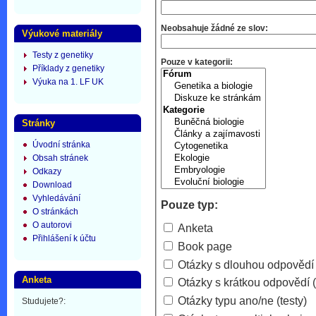
Neobsahuje žádné ze slov:
Výukové materiály
Testy z genetiky
Pouze v kategorii:
Příklady z genetiky
Výuka na 1. LF UK
Stránky
Úvodní stránka
Obsah stránek
Odkazy
Download
Vyhledávání
Pouze typ:
O stránkách
O autorovi
Anketa
Přihlášení k účtu
Book page
Otázky s dlouhou odpovědí (
Anketa
Otázky s krátkou odpovědí (
Otázky typu ano/ne (testy)
Studujete?: