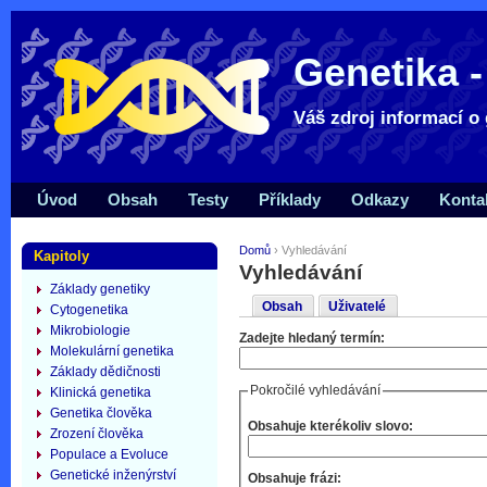
Genetika -
Váš zdroj informací o 
Úvod
Obsah
Testy
Příklady
Odkazy
Konta
Domů
› Vyhledávání
Kapitoly
Vyhledávání
Základy genetiky
Obsah
Uživatelé
Cytogenetika
Mikrobiologie
Zadejte hledaný termín:
Molekulární genetika
Základy dědičnosti
Pokročilé vyhledávání
Klinická genetika
Genetika člověka
Obsahuje kterékoliv slovo:
Zrození člověka
Populace a Evoluce
Genetické inženýrství
Obsahuje frázi: