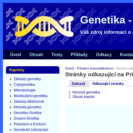
Genetika -
Váš zdroj informací o 
Úvod
Obsah
Testy
Příklady
Odkazy
Konta
Domů
›
Primární imunodeficience
› Stránky odk
Kapitoly
Stránky odkazující na P
Základy genetiky
Zobrazit
Odkazující stránky
Cytogenetika
Mikrobiologie
Klinická genetika
Molekulární genetika
Obsah kapitol
Základy dědičnosti
Klinická genetika
Genetika člověka
Zrození člověka
Populace a Evoluce
Genetické inženýrství