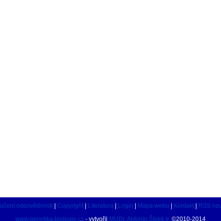
učení odpovědnosti
|
Copyright
|
Literatura
|
Login
|
Mapa webu
|
Kontakt
|
RSS nov
www.genetika-biologie.cz
- vytvořil
MUDr. Antonín Šípek jr.
©2010-2014