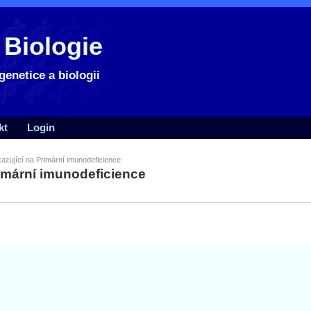
 Biologie
genetice a biologii
kt
Login
azující na Primární imunodeficience
rimární imunodeficience