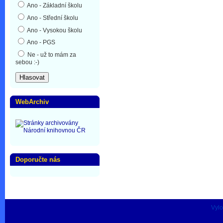
Ano - Základní školu
Ano - Střední školu
Ano - Vysokou školu
Ano - PGS
Ne - už to mám za
sebou :-)
WebArchiv
Doporučte nás
Vylo