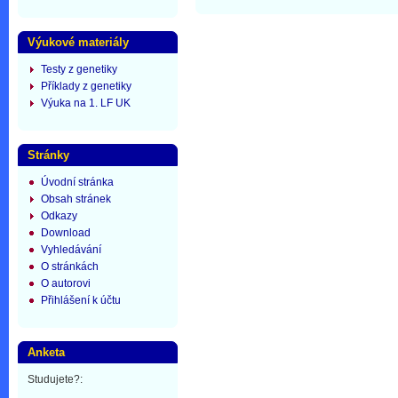
Výukové materiály
Testy z genetiky
Příklady z genetiky
Výuka na 1. LF UK
Stránky
Úvodní stránka
Obsah stránek
Odkazy
Download
Vyhledávání
O stránkách
O autorovi
Přihlášení k účtu
Anketa
Studujete?: