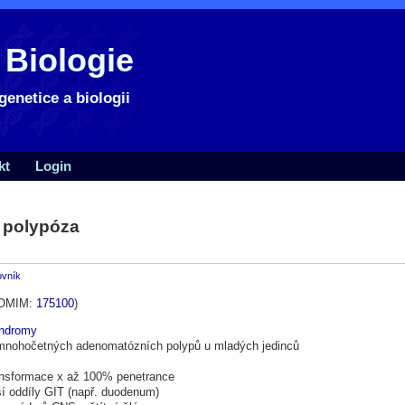
 Biologie
genetice a biologii
kt
Login
 polypóza
ovník
OMIM:
175100
)
yndromy
 mnohočetných adenomatózních polypů u mladých jedinců
ansformace x až 100% penetrance
ší oddíly GIT (např. duodenum)