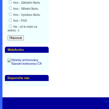
Ano - Základní školu
Ano - Střední školu
Ano - Vysokou školu
Ano - PGS
Ne - už to mám za
sebou :-)
WebArchiv
Doporučte nás
Vylo