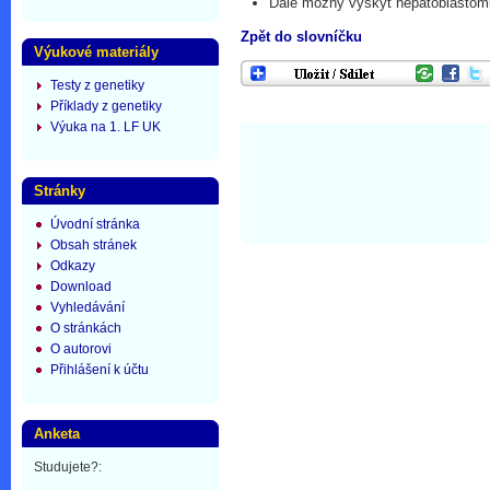
Dále možný výskyt hepatoblastomu
Zpět do slovníčku
Výukové materiály
Testy z genetiky
Příklady z genetiky
Výuka na 1. LF UK
Stránky
Úvodní stránka
Obsah stránek
Odkazy
Download
Vyhledávání
O stránkách
O autorovi
Přihlášení k účtu
Anketa
Studujete?: