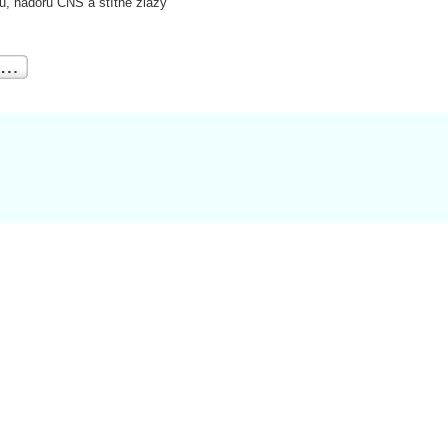
, nádorů CNS a štítné žlázy