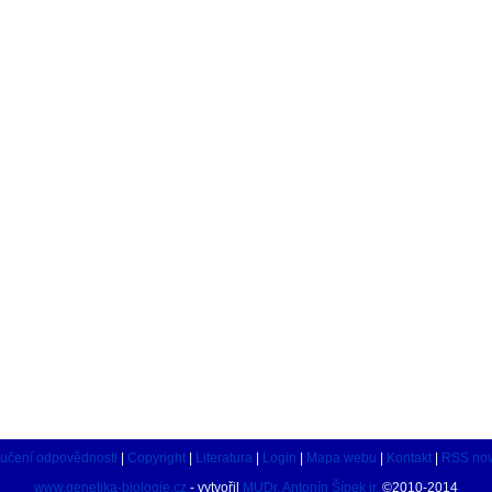
učení odpovědnosti
|
Copyright
|
Literatura
|
Login
|
Mapa webu
|
Kontakt
|
RSS nov
www.genetika-biologie.cz
- vytvořil
MUDr. Antonín Šípek jr.
©2010-2014