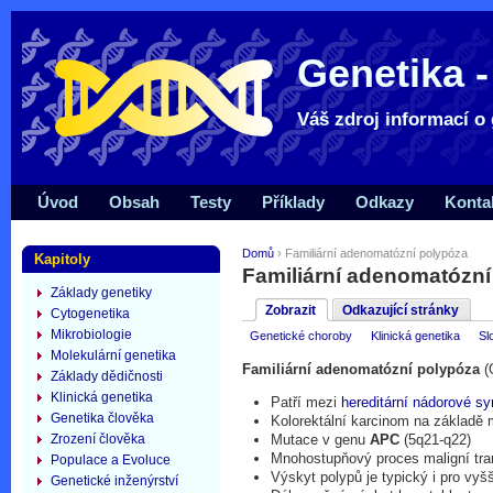
Genetika -
Váš zdroj informací o 
Úvod
Obsah
Testy
Příklady
Odkazy
Konta
Domů
› Familiární adenomatózní polypóza
Kapitoly
Familiární adenomatózní
Základy genetiky
Zobrazit
Odkazující stránky
Cytogenetika
Mikrobiologie
Genetické choroby
Klinická genetika
Sl
Molekulární genetika
Familiární adenomatózní polypóza
(
Základy dědičnosti
Klinická genetika
Patří mezi
hereditární nádorové s
Genetika člověka
Kolorektální karcinom na základě
Zrození člověka
Mutace v genu
APC
(5q21-q22)
Mnohostupňový proces maligní tr
Populace a Evoluce
Výskyt polypů je typický i pro vyš
Genetické inženýrství