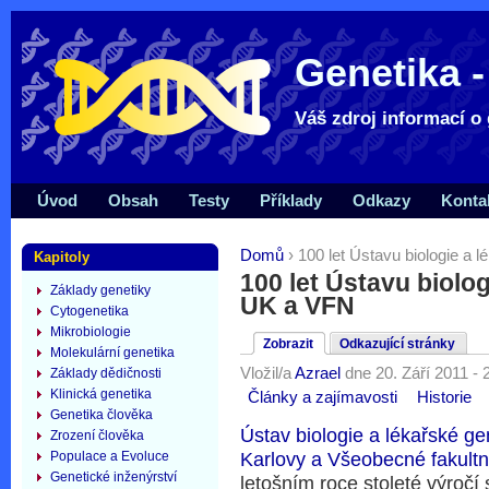
Genetika -
Váš zdroj informací o 
Úvod
Obsah
Testy
Příklady
Odkazy
Konta
Domů
› 100 let Ústavu biologie a 
Kapitoly
100 let Ústavu biolog
Základy genetiky
UK a VFN
Cytogenetika
Mikrobiologie
Zobrazit
Odkazující stránky
Molekulární genetika
Vložil/a
Azrael
dne 20. Září 2011 - 
Základy dědičnosti
Klinická genetika
Články a zajímavosti
Historie
Genetika člověka
Ústav biologie a lékařské gen
Zrození člověka
Populace a Evoluce
Karlovy a Všeobecné fakult
Genetické inženýrství
letošním roce stoleté výročí 