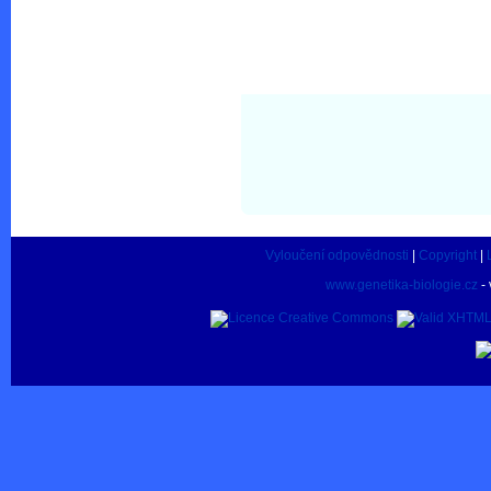
Vyloučení odpovědnosti
|
Copyright
|
www.genetika-biologie.cz
- 