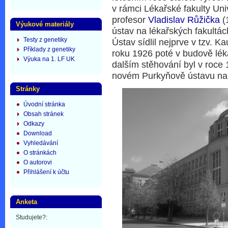
v rámci Lékařské fakulty Uni
profesor
Vladislav Růžička
(
Výukové materiály
ústav na lékařských fakultác
Testy z genetiky
Ústav sídlil nejprve v tzv. 
Příklady z genetiky
roku 1926 poté v budově léka
Výuka na 1. LF UK
dalším stěhování byl v roce
novém Purkyňově ústavu na A
Stránky
Úvodní stránka
Obsah stránek
Odkazy
Download
Vyhledávání
O stránkách
O autorovi
Přihlášení k účtu
Anketa
Studujete?: