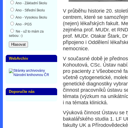
Ano - Základní školu
V průběhu historie 20. stol
Ano - Střední školu
centrem, které se samozřejm
Ano - Vysokou školu
(nejen) lékařských fakult. M
Ano - PGS
zejména prof. MUDr. et RNDr
Ne - už to mám za
prof. MUDr. Otakar Štark, Dr
sebou :-)
připojeno i Oddělení lékařsk
nemocnice.
V současné době je přednos
WebArchiv
Kohoutová, CSc. Ústav nabíz
pro pacienty z Všeobecné fak
včetně cytogenetické, molek
genetické diagnostiky vybr
činnost pracovníků ústavu s
Doporučte nás
témata (výzkum na unikátníc
i na témata klinická.
Výuková činnost Ústavu se 
bakalářského studia 1. LF U
fakulty UK a Přírodovědecké